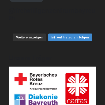
@freiwilligenzentrumbayreu
th
Weitere anzeigen
Auf Instagram folgen
Unsere Träger